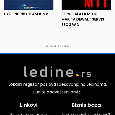
HYGIENE PRO TEAM d.o.o.
SERVIS ALATA MITIĆ -
MAKITA DEWALT SERVIS
BEOGRAD
2
RESULTS FOUND
Lokalni registar poslova i dešavanja na Ledinama.
Budite obavešteni prvi ;)
Linkovi
Biznis baza
Stvarajte sa nama
Kako oglasiti svoj biznis?