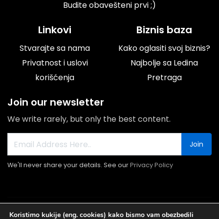
Budite obavešteni prvi ;)
Linkovi
Biznis baza
Stvarajte sa nama
Kako oglasiti svoj biznis?
Privatnost i uslovi
Najbolje sa Ledina
korišćenja
Pretraga
Join our newsletter
We write rarely, but only the best content.
Join
We'll never share your details. See our
Privacy Policy
© 2026 Portal Ledine.rs All rights reserved.
Koristimo kukije (eng. cookies) kako bismo vam obezbedili