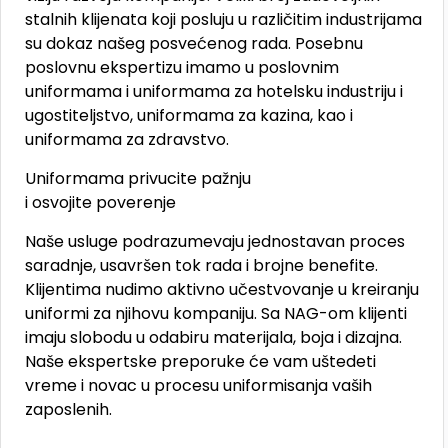
stalnih klijenata koji posluju u različitim industrijama
su dokaz našeg posvećenog rada. Posebnu
poslovnu ekspertizu imamo u poslovnim
uniformama i uniformama za hotelsku industriju i
ugostiteljstvo, uniformama za kazina, kao i
uniformama za zdravstvo.
Uniformama privucite pažnju
i osvojite poverenje
Naše usluge podrazumevaju jednostavan proces
saradnje, usavršen tok rada i brojne benefite.
Klijentima nudimo aktivno učestvovanje u kreiranju
uniformi za njihovu kompaniju. Sa NAG-om klijenti
imaju slobodu u odabiru materijala, boja i dizajna.
Naše ekspertske preporuke će vam uštedeti
vreme i novac u procesu uniformisanja vaših
zaposlenih.