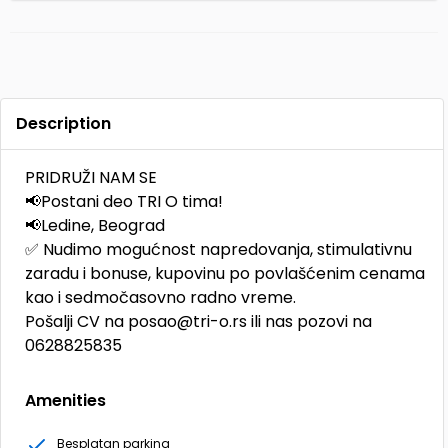
Description
PRIDRUŽI NAM SE
📢Postani deo TRI O tima!
📢Ledine, Beograd
✅ Nudimo mogućnost napredovanja, stimulativnu
zaradu i bonuse, kupovinu po povlašćenim cenama
kao i sedmočasovno radno vreme.
Pošalji CV na posao@tri-o.rs ili nas pozovi na
0628825835
Amenities
Besplatan parking