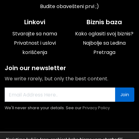
Budite obavešteni prvi ;)
Linkovi
Biznis baza
Stvarajte sa nama
Kako oglasiti svoj biznis?
Privatnost i uslovi
Najbolje sa Ledina
korišćenja
Pretraga
Join our newsletter
We write rarely, but only the best content.
Join
We'll never share your details. See our
Privacy Policy
© 2026 Portal Ledine.rs All rights reserved.