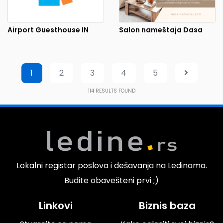
Airport Guesthouse IN
Salon nameštaja Dasa
1
2
3
4
5
114
RESULTS FOUND
Lokalni registar poslova i dešavanja na Ledinama.
Budite obavešteni prvi ;)
Linkovi
Biznis baza