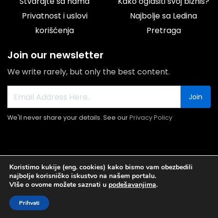
Stvarajte sa nama
Kako oglasiti svoj biznis?
Privatnost i uslovi
Najbolje sa Ledina
korišćenja
Pretraga
Join our newsletter
We write rarely, but only the best content.
Join
We'll never share your details. See our
Privacy Policy
© 2026 Portal Ledine.rs All rights reserved.
Koristimo kukije (eng. cookies) kako bismo vam obezbedili
najbolje korisničko iskustvo na našem portalu.
VIše o ovome možete saznati u
podešavanjima
.
Prihvati
Najnovije
Popusti I
Početna
Biznis Baza
My Account
Vesti
Akcije