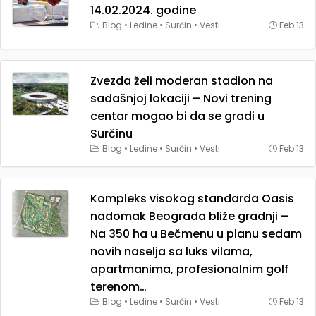
14.02.2024. godine
Blog
•
Ledine
•
Surčin
•
Vesti
Feb 13
Zvezda želi moderan stadion na
sadašnjoj lokaciji – Novi trening
centar mogao bi da se gradi u
Surčinu
Blog
•
Ledine
•
Surčin
•
Vesti
Feb 13
Kompleks visokog standarda Oasis
nadomak Beograda bliže gradnji –
Na 350 ha u Bečmenu u planu sedam
novih naselja sa luks vilama,
apartmanima, profesionalnim golf
terenom…
Blog
•
Ledine
•
Surčin
•
Vesti
Feb 13