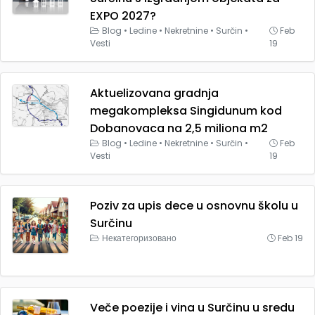
EXPO 2027?
Blog
•
Ledine
•
Nekretnine
•
Surčin
•
Feb
Vesti
19
Aktuelizovana gradnja
megakompleksa Singidunum kod
Dobanovaca na 2,5 miliona m2
Blog
•
Ledine
•
Nekretnine
•
Surčin
•
Feb
Vesti
19
Poziv za upis dece u osnovnu školu u
Surčinu
Некатегоризовано
Feb 19
Veče poezije i vina u Surčinu u sredu