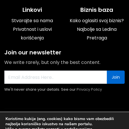
Linkovi
Biznis baza
Stvarajte sa nama
Kako oglasiti svoj biznis?
Privatnost i uslovi
Najbolje sa Ledina
korišćenja
Pretraga
Join our newsletter
We write rarely, but only the best content.
Join
We'll never share your details. See our
Privacy Policy
© 2026 Portal Ledine.rs All rights reserved.
Koristimo kukije (eng. cookies) kako bismo vam obezbedili
najbolje korisničko iskustvo na našem portalu.