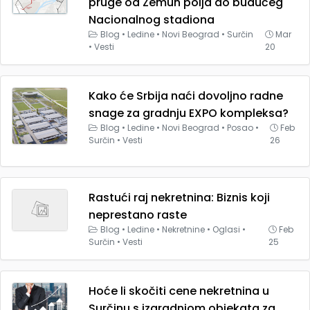
pruge od Zemun polja do budućeg
Nacionalnog stadiona
Blog
•
Ledine
•
Novi Beograd
•
Surčin
Mar
•
Vesti
20
Kako će Srbija naći dovoljno radne
snage za gradnju EXPO kompleksa?
Blog
•
Ledine
•
Novi Beograd
•
Posao
•
Feb
Surčin
•
Vesti
26
Rastući raj nekretnina: Biznis koji
neprestano raste
Blog
•
Ledine
•
Nekretnine
•
Oglasi
•
Feb
Surčin
•
Vesti
25
Hoće li skočiti cene nekretnina u
Surčinu s izgradnjom objekata za