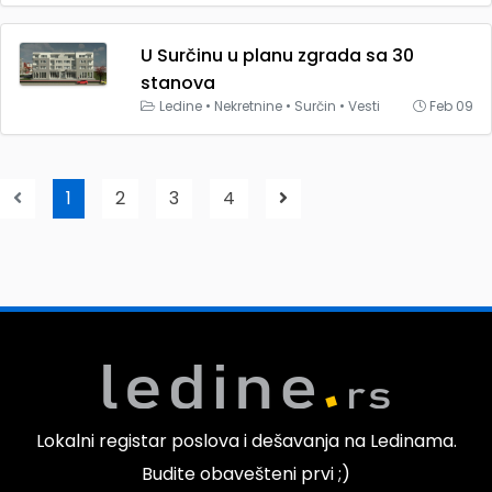
U Surčinu u planu zgrada sa 30
stanova
Ledine
•
Nekretnine
•
Surčin
•
Vesti
Feb 09
1
2
3
4
Lokalni registar poslova i dešavanja na Ledinama.
Budite obavešteni prvi ;)