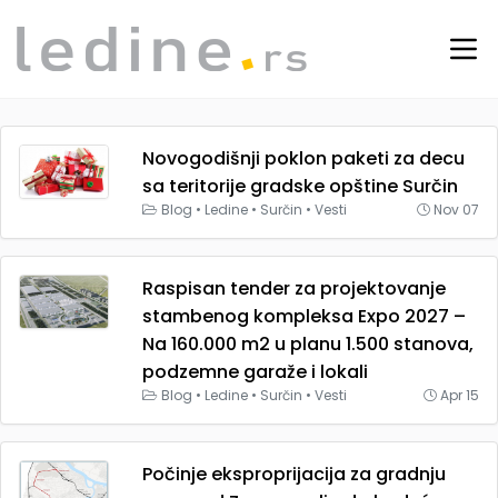
Novogodišnji poklon paketi za decu
sa teritorije gradske opštine Surčin
Blog
•
Ledine
•
Surčin
•
Vesti
Nov 07
Raspisan tender za projektovanje
stambenog kompleksa Expo 2027 –
Na 160.000 m2 u planu 1.500 stanova,
podzemne garaže i lokali
Blog
•
Ledine
•
Surčin
•
Vesti
Apr 15
Počinje eksproprijacija za gradnju