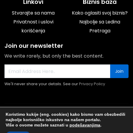
Linkovi
Biznis baza
Stvarajte sa nama
Kako oglasiti svoj biznis?
Privatnost i uslovi
Najbolje sa Ledina
korišćenja
Pretraga
Join our newsletter
We write rarely, but only the best content.
Join
We'll never share your details. See our
Privacy Policy
© 2026 Portal Ledine.rs All rights reserved.
Koristimo kukije (eng. cookies) kako bismo vam obezbedili
najbolje korisničko iskustvo na našem portalu.
VIše o ovome možete saznati u
podešavanjima
.