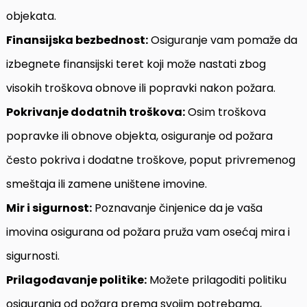
objekata.
Finansijska bezbednost:
Osiguranje vam pomaže da
izbegnete finansijski teret koji može nastati zbog
visokih troškova obnove ili popravki nakon požara.
Pokrivanje dodatnih troškova:
Osim troškova
popravke ili obnove objekta, osiguranje od požara
često pokriva i dodatne troškove, poput privremenog
smeštaja ili zamene uništene imovine.
Mir i sigurnost:
Poznavanje činjenice da je vaša
imovina osigurana od požara pruža vam osećaj mira i
sigurnosti.
Prilagođavanje politike:
Možete prilagoditi politiku
osiguranja od požara prema svojim potrebama,