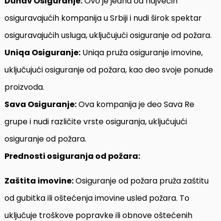
Dunav Osiguranje:
Ovo je jedna od najvećih
osiguravajućih kompanija u Srbiji i nudi širok spektar
osiguravajućih usluga, uključujući osiguranje od požara.
Uniqa Osiguranje:
Uniqa pruža osiguranje imovine,
uključujući osiguranje od požara, kao deo svoje ponude
proizvoda.
Sava Osiguranje:
Ova kompanija je deo Sava Re
grupe i nudi različite vrste osiguranja, uključujući
osiguranje od požara.
Prednosti osiguranja od požara:
Zaštita imovine:
Osiguranje od požara pruža zaštitu
od gubitka ili oštećenja imovine usled požara. To
uključuje troškove popravke ili obnove oštećenih