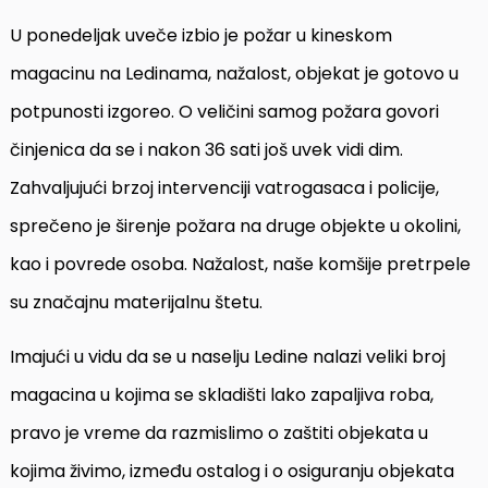
U ponedeljak uveče izbio je požar u kineskom
magacinu na Ledinama, nažalost, objekat je gotovo u
potpunosti izgoreo. O veličini samog požara govori
činjenica da se i nakon 36 sati još uvek vidi dim.
Zahvaljujući brzoj intervenciji vatrogasaca i policije,
sprečeno je širenje požara na druge objekte u okolini,
kao i povrede osoba. Nažalost, naše komšije pretrpele
su značajnu materijalnu štetu.
Imajući u vidu da se u naselju Ledine nalazi veliki broj
magacina u kojima se skladišti lako zapaljiva roba,
pravo je vreme da razmislimo o zaštiti objekata u
kojima živimo, između ostalog i o osiguranju objekata