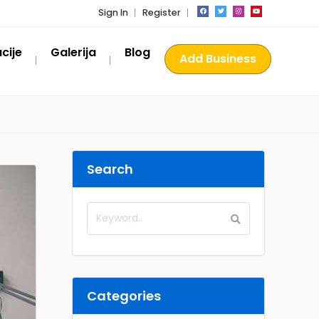
Sign In
Register
cije
Galerija
Blog
Add Business
Search
Categories