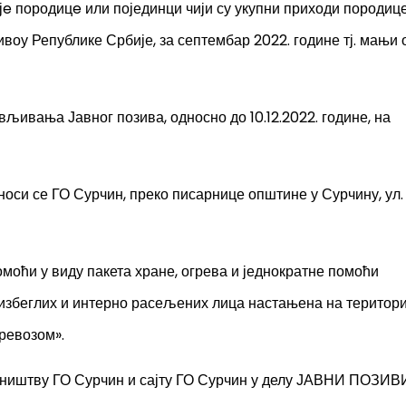
јe породицe или појединци чији су укупни приходи породиц
воу Републике Србије, за септембар 2022. године тј. мањи 
вљивања Јавног позива, односно до 10.12.2022. године, на
оси се ГО Сурчин, преко писарнице општине у Сурчину, ул.
омоћи у виду пакета хране, огрева и једнократне помоћи
избеглих и интерно расељених лица настањена на територи
ревозом».
реништву ГО Сурчин и сајту ГО Сурчин у делу ЈАВНИ ПОЗИВ