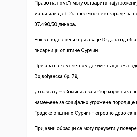
Право на помоћ могу остварити најугрожени
мањи или до 50% просечне нето зараде на ни
37.490,50 динара.
Рок за подношење пријава је 10 дана од обја
писарници општине Сурчин.
Пријава са комплетном документацијом, подн
Војвођанска бр. 79,
уз назнаку – «Комисија за избор корисника п
намењене за социјално угроженe породицe 
Градске општине Сурчин- огревно дрво са п
Пријавни обрасци се могу преузети у пове