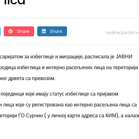
 lica
Share
Share
Ledine
Surčin
V
,
,
саријатом за избеглице и миграције, расписала је ЈАВНИ
одица избеглица и интерно расељених лица на територији
ног дрвета са превозом.
појединци који имају статус избеглице са пријавом
и лица које су регистрована као интерно расељена лица са
иторији ГО Сурчин ( у личној карти адреса са КИМ), а налаз