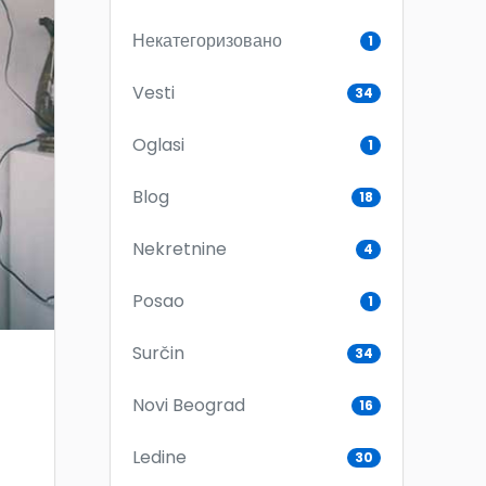
Некатегоризовано
1
Vesti
34
Oglasi
1
Blog
18
Nekretnine
4
Posao
1
Surčin
34
Novi Beograd
16
Ledine
30