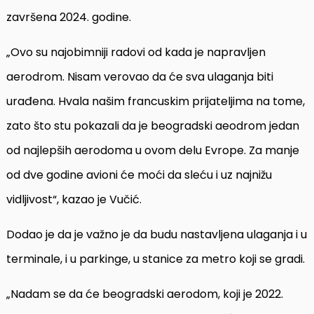
završena 2024. godine.
„Ovo su najobimniji radovi od kada je napravljen
aerodrom. Nisam verovao da će sva ulaganja biti
urađena. Hvala našim francuskim prijateljima na tome,
zato što stu pokazali da je beogradski aeodrom jedan
od najlepših aerodoma u ovom delu Evrope. Za manje
od dve godine avioni će moći da sleću i uz najnižu
vidljivost“, kazao je Vučić.
Dodao je da je važno je da budu nastavljena ulaganja i u
terminale, i u parkinge, u stanice za metro koji se gradi.
„Nadam se da će beogradski aerodom, koji je 2022.