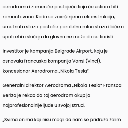
aerodromu i zameniće postojeću koja će uskoro biti
remontovana. Kada se završi njena rekonstrukcija,
umetnuta staza postaće paralelna rulna staza i biće u
upotrebi u slučaju da glavna ne može da se koristi.
Investitor je kompanija Belgrade Airport, koju je
osnovala francuska kompanija Vansi (Vinci),
koncesionar Aerodroma „Nikola Tesla“.
Generalni direktor Aerodroma „Nikola Tesla“ Fransoa
Berizo je rekao da taj aerodrom okuplja
najprofesionalnije ljude u svojoj struci.
„Svima onima koji nisu mogli da nam se pridruže želim