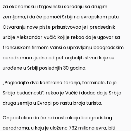
za ekonomsku i trgovinsku saradnju sa drugim
zemljama, i da će pomoći Srbiji na evropskom putu.
Otvaranju nove piste prisustvovao je i predsednik
Srbije Aleksandar Vučić koji je rekao da je ugovor sa
francuskom firmom Vansi o upravljanju beogradskim
aerodromom jedna od pet najboljih stvari koje su
urađene u Srbiji poslednjih 30 godina.
„Pogledajte dva kontrolna toranja, terminale, to je
Srbija budućnosti“, rekao je Vučić i dodao da je Srbija
druga zemlja u Evropi po rastu broja turista.
On je istakao da će rekonstrukcija beogradskog
aerodroma, u koju je uloženo 732 miliona evra, biti