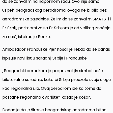
da se zahvalim na napornom radu. Ovo nije samo
uspeh beogradskog aerodroma, ovoga ne bi bilo bez
aerodromske zajednice. Želim da se zahvalim SMATS-i i
Er Srbiji, partnerstvo sa Er Srbijom je od velikog značaja
za nas“, istakao je Berizo.
Ambasador Francuske Pjer Košar je rekao da se danas
ispisuje novi list u saradnji Srbije i Francuske.
„Beogradski aerodrom je prepoznatljiv simbol naše
bilateralne saradnje, kako bi Srbija preuzela svoju ulogu
kao regionalna sila. Ovaj aerodrom ide ka tome da
postane regionalno čvorište“, kazao je Košar.
Dodao je da je širenje beogradskog aerodroma bitno