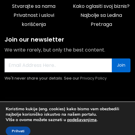
Stvarajte sa nama
Kako oglasiti svoj biznis?
Privatnost i uslovi
Najbolje sa Ledina
korišćenja
Pretraga
Join our newsletter
We write rarely, but only the best content.
Join
We'll never share your details. See our
Privacy Policy
© 2026 Portal Ledine.rs All rights reserved.
Koristimo kukije (eng. cookies) kako bismo vam obezbedili
najbolje korisničko iskustvo na našem portalu.
VIše o ovome možete saznati u
podešavanjima
.
Prihvati
Najnovije
Popusti I