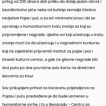
prilog od 200 dinara dati priliku da dobiju jedan obrok i
bezalkoholno piće neke od kuhinja zemalja članica
inicijative Pojas i put, a za isti minimalni iznos i da se
oprobaju u humanitarnom kvizu znanja za koji su
pripremljene i nagrade. Ujedno svi koji učestvuju u kvizu
znanja moći će da učestvuju i u nagradnom konkursu
koji će zajednički pripremiti Institut za pojas i put i
Kineski kulturni centar, a gde će glavne nagrade biti
dva puta po dve povratne avio karte na direktnim
letovima za Kinu!
Sav prikupljeni prihod na Karavanu prijateljstva na
Pojasu i putu predviđeno je da bude usmeren u
humanitarne svrhe, i to u Beogradu – Centru za