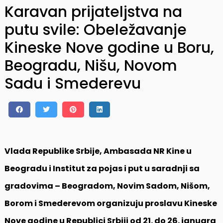
Karavan prijateljstva na
putu svile: Obeležavanje
Kineske Nove godine u Boru,
Beogradu, Nišu, Novom
Sadu i Smederevu
Vlada Republike Srbije, Ambasada NR Kine u
Beogradu i Institut za pojas i put u saradnji sa
gradovima – Beogradom, Novim Sadom, Nišom,
Borom i Smederevom organizuju proslavu Kineske
Nove godine u Republici Srbiji od 21. do 26. januara