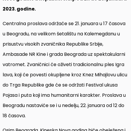
2023. godine.
Centralna proslava održaće se 21. januara u 17 časova
u Beogradu, na velikom šetalištu na Kalemegdanu u
prisustvu visokih zvaničnika Republike Srbije,
Ambasade NR Kine i grada Beograda uz spektakularni
vatromet. Zvaničnici će oživeti tradicionalnu ples Igra
lava, koji će povesti okupljene kroz Knez Mihajlovu ulicu
do Trga Republike gde će se održati Festival ukusa
Pojasa i puta koji ima humanitarni karakter. Proslava u
Beogradu nastaviće se i u nedelju, 22. januara od 12 do
18 časova.
Osim Beograda, Kineska Nova godina biće obeležena i