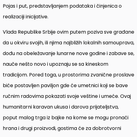
Pojas i put, predstavljanjem podataka i činjenica o
realizaciji inicijative.
Vlada Republike Srbije ovim putem poziva sve građane
da u okviru svojih, ili njima najbližih lokalnih samouprava,
dođu na obeležavanje lunarne nove godine i zabave se,
nauče nešto novo i upoznaju se sa kineskom
tradicijom. Pored toga, u prostorima zvanične proslave
biće postavljen paviljon gde će umetnici koji se bave
ručnim radovima pokazati svoje veštine i umeće. Ovaj
humanitarni karavan ukusa i darova prijateljstva,
poput malog trga iz bajke na kome se mogu pronaći
hrana i drugi proizvodi, gostima će za dobrotvorni