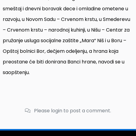
smeštaj i dnevni boravak dece i omladine ometene u
razvoju, u Novom Sadu – Crvenom krstu, u Smederevu
– Crvenom krstu – narodnoj kuhinji, u Nišu – Centar za
pružanje usluga socijalne zaštite „Mara“ Niš i u Boru –
Opštoj bolnici Bor, dečjem odeljenju, a hrana koja
preostane će biti donirana Banci hrane, navodi se u
saopštenju.
Please login to post a comment.