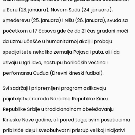
u Boru (23. januara), Novom Sadu (24. januara),
Smederevu (25. januara) i Nišu (26. januara), svuda sa
početkom u 17 časova gde će do 21 čas građani moći
da uzmu učešće u humanitarnoj akciji i probaju
specijalitete nekoliko zemalja Pojasa i puta, ali i da
uživaju u Igri lava, nastupu borilačkih veština i
perfomansu Cuđua (Drevni kineski fudbal).
Svi sadržaji i pripremljeni program oslikavaju
prijateljstvo naroda Narodne Republike Kine i
Republike Srbije u tradicionalnom obeležavanju
Kineske Nove godine, ali pored toga, svim posetiocima
približiće ideju i sveobuhvatni pristup velikoj inicijativi