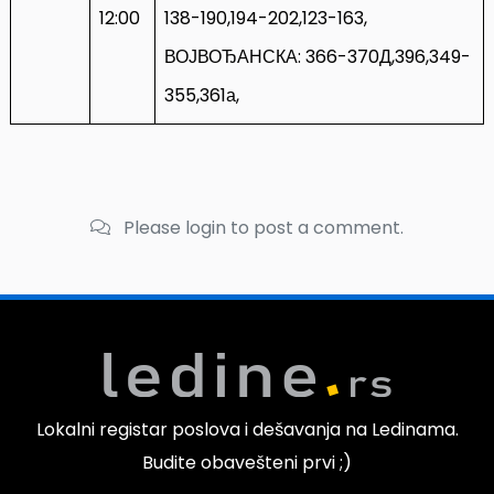
12:00
138-190,194-202,123-163,
ВОЈВОЂАНСКА: 366-370Д,396,349-
355,361а,
Please login to post a comment.
Lokalni registar poslova i dešavanja na Ledinama.
Budite obavešteni prvi ;)