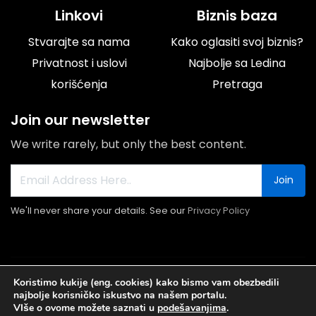
Linkovi
Biznis baza
Stvarajte sa nama
Kako oglasiti svoj biznis?
Privatnost i uslovi
Najbolje sa Ledina
korišćenja
Pretraga
Join our newsletter
We write rarely, but only the best content.
Join
We'll never share your details. See our
Privacy Policy
© 2026 Portal Ledine.rs All rights reserved.
Koristimo kukije (eng. cookies) kako bismo vam obezbedili
najbolje korisničko iskustvo na našem portalu.
VIše o ovome možete saznati u
podešavanjima
.