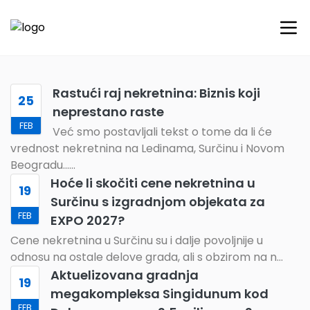
Rastući raj nekretnina: Biznis koji
25
neprestano raste
FEB
Već smo postavljali tekst o tome da li će
vrednost nekretnina na Ledinama, Surčinu i Novom
Beogradu...
...
Hoće li skočiti cene nekretnina u
19
Surčinu s izgradnjom objekata za
FEB
EXPO 2027?
Cene nekretnina u Surčinu su i dalje povoljnije u
odnosu na ostale delove grada, ali s obzirom na n
...
Aktuelizovana gradnja
19
megakompleksa Singidunum kod
FEB