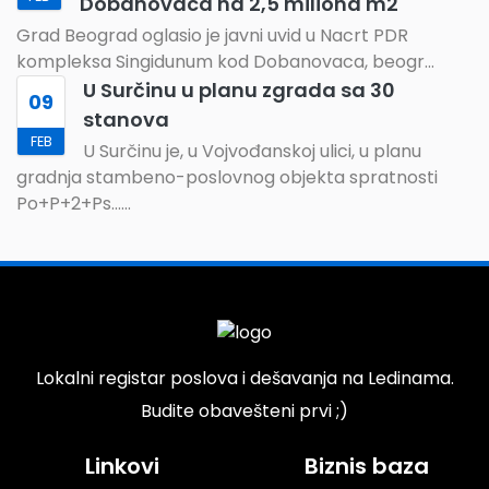
Dobanovaca na 2,5 miliona m2
Grad Beograd oglasio je javni uvid u Nacrt PDR
kompleksa Singidunum kod Dobanovaca, beogr
...
U Surčinu u planu zgrada sa 30
09
stanova
FEB
U Surčinu je, u Vojvođanskoj ulici, u planu
gradnja stambeno-poslovnog objekta spratnosti
Po+P+2+Ps...
...
Lokalni registar poslova i dešavanja na Ledinama.
Budite obavešteni prvi ;)
Linkovi
Biznis baza