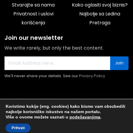
Stvarajte sa nama
Kako oglasiti svoj biznis?
Privatnost i uslovi
Najbolje sa Ledina
korišćenja
Pretraga
Join our newsletter
We write rarely, but only the best content.
Join
We'll never share your details. See our
Privacy Policy
© 2026 Portal Ledine.rs All rights reserved.
Koristimo kukije (eng. cookies) kako bismo vam obezbedili
najbolje korisničko iskustvo na našem portalu.
VIše o ovome možete saznati u
podešavanjima
.
Prihvati
Najnovije
Popusti I
Početna
Biznis Baza
My Account