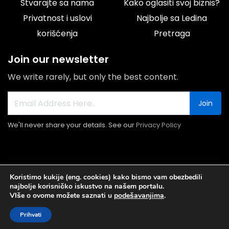
Stvarajte sa nama
Kako oglasiti svoj biznis?
Privatnost i uslovi
Najbolje sa Ledina
korišćenja
Pretraga
Join our newsletter
We write rarely, but only the best content.
Join
We'll never share your details. See our
Privacy Policy
© 2026 Portal Ledine.rs All rights reserved.
Koristimo kukije (eng. cookies) kako bismo vam obezbedili
najbolje korisničko iskustvo na našem portalu.
VIše o ovome možete saznati u
podešavanjima
.
Prihvati
Najnovije
Popusti I
Početna
Biznis Baza
My Account
Vesti
Akcije