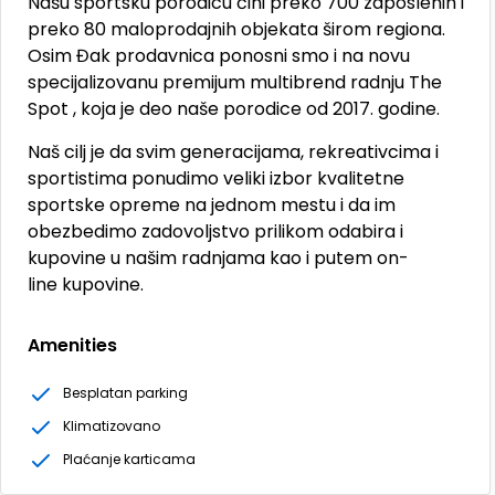
Našu sportsku porodicu čini preko 700 zaposlenih i
preko 80 maloprodajnih objekata širom regiona.
Osim Đak prodavnica ponosni smo i na novu
specijalizovanu premijum multibrend radnju The
Spot , koja je deo naše porodice od 2017. godine.
Naš cilj je da svim generacijama, rekreativcima i
sportistima ponudimo veliki izbor kvalitetne
sportske opreme na jednom mestu i da im
obezbedimo zadovoljstvo prilikom odabira i
kupovine u našim radnjama kao i putem on-
line kupovine.
Amenities
Besplatan parking
Klimatizovano
Plaćanje karticama