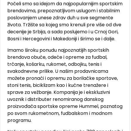
Počeli smo sa idejom da najpopularnijim sportskim
brendovima, prepoznatljivom uslugom i stabilnim
poslovanjem unese zdrav duh u sve segmente
života. Tržište sa kojeg smo krenuli pre više od dve
decenije je Srbija, a sada poslujemo i u Crnoj Gori,
Bosni i Hercegovini i Makedoniji i širimo se i dalje.
Imamo široku ponudu najpoznatijih sportskih
brendova obuće, odeće i opreme za fudbal,
trčanje, košarku, rukomet, odbojku, tenis i
svakodnevne prilike. U našim prodavnicama
možete pronaći i opremu za borilačke sportove,
stoni tenis, biciklizam kao i kućne trenažere i
sprave za vežbanje. Kompanija je i ekskluzivni
uvoznik i distributer renomiranog danskog
proizvođača sportske opreme Hummel, poznatog
po svom rukometnom, fudbalskom i modnom
programu.