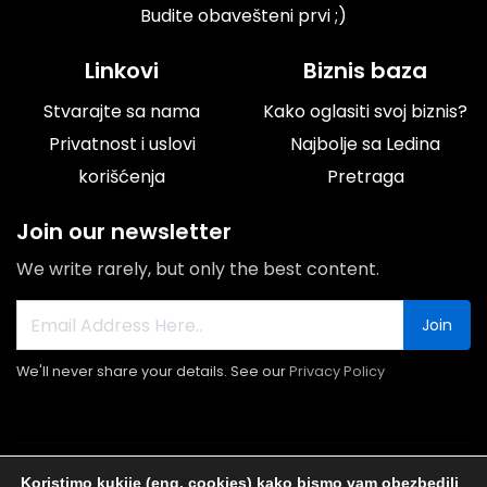
Budite obavešteni prvi ;)
Linkovi
Biznis baza
Stvarajte sa nama
Kako oglasiti svoj biznis?
Privatnost i uslovi
Najbolje sa Ledina
korišćenja
Pretraga
Join our newsletter
We write rarely, but only the best content.
Join
We'll never share your details. See our
Privacy Policy
© 2026 Portal Ledine.rs All rights reserved.
Koristimo kukije (eng. cookies) kako bismo vam obezbedili