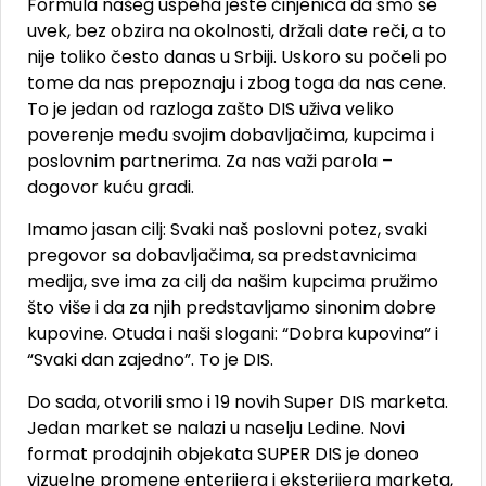
Formula našeg uspeha jeste činjenica da smo se
uvek, bez obzira na okolnosti, držali date reči, a to
nije toliko često danas u Srbiji. Uskoro su počeli po
tome da nas prepoznaju i zbog toga da nas cene.
To je jedan od razloga zašto DIS uživa veliko
poverenje među svojim dobavljačima, kupcima i
poslovnim partnerima. Za nas važi parola –
dogovor kuću gradi.
Imamo jasan cilj: Svaki naš poslovni potez, svaki
pregovor sa dobavljačima, sa predstavnicima
medija, sve ima za cilj da našim kupcima pružimo
što više i da za njih predstavljamo sinonim dobre
kupovine. Otuda i naši slogani: “Dobra kupovina” i
“Svaki dan zajedno”. To je DIS.
Do sada, otvorili smo i 19 novih Super DIS marketa.
Jedan market se nalazi u naselju Ledine. Novi
format prodajnih objekata SUPER DIS je doneo
vizuelne promene enterijera i eksterijera marketa,