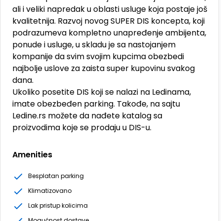
ali i veliki napredak u oblasti usluge koja postaje još
kvalitetnija. Razvoj novog SUPER DIS koncepta, koji
podrazumeva kompletno unapređenje ambijenta,
ponude i usluge, u skladu je sa nastojanjem
kompanije da svim svojim kupcima obezbedi
najbolje uslove za zaista super kupovinu svakog
dana.
Ukoliko posetite DIS koji se nalazi na Ledinama,
imate obezbeđen parking. Takođe, na sajtu
Ledine.rs možete da nađete katalog sa
proizvodima koje se prodaju u DIS-u.
Amenities
Besplatan parking
Klimatizovano
Lak pristup kolicima
Mogućnost dostave