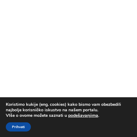
Koristimo kukije (eng. cookies) kako bismo vam obezbedili
najbolje korisničko iskustvo na našem portalu.
VIše o ovome možete saznati u
podešavanjima
.
Prihvati